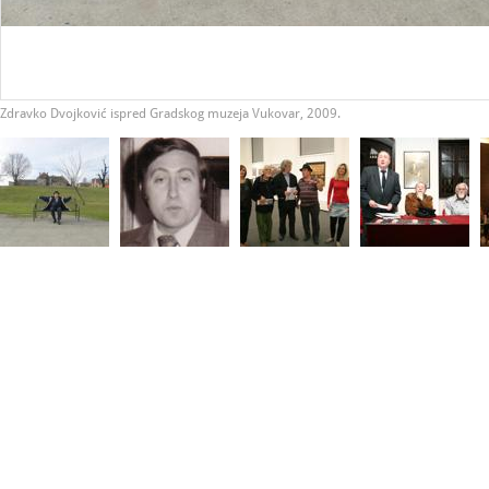
Zdravko Dvojković ispred Gradskog muzeja Vukovar, 2009.