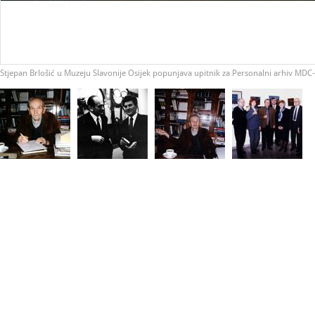
Stjepan Brlošić u Muzeju Slavonije Osijek popunjava upitnik za Personalni arhiv MDC-