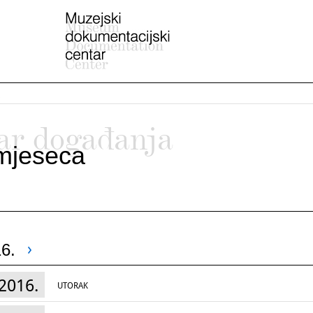
ar događanja
mjeseca
6.
2016.
UTORAK