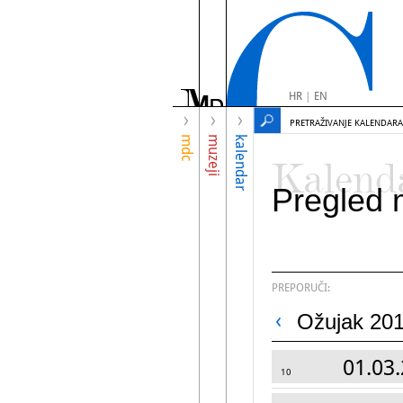
HR
|
EN
PRETRAŽIVANJE KALENDARA
mdc
muzeji
kalendar
Kalend
Pregled 
PREPORUČI:
Ožujak 201
01.03.
10