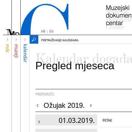
HR
|
EN
PRETRAŽIVANJE KALENDARA
mdc
muzeji
kalendar
Kalendar događ
Pregled mjeseca
PREPORUČI:
Ožujak 2019.
01.03.2019.
PETAK
5