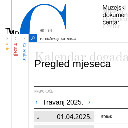
HR
|
EN
PRETRAŽIVANJE KALENDARA
mdc
muzeji
kalendar
Kalendar događ
Pregled mjeseca
PREPORUČI:
Travanj 2025.
01.04.2025.
UTORAK
4