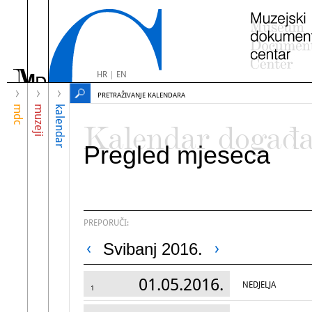
HR
|
EN
PRETRAŽIVANJE KALENDARA
mdc
muzeji
kalendar
Kalendar događ
Pregled mjeseca
PREPORUČI:
Svibanj 2016.
01.05.2016.
NEDJELJA
1