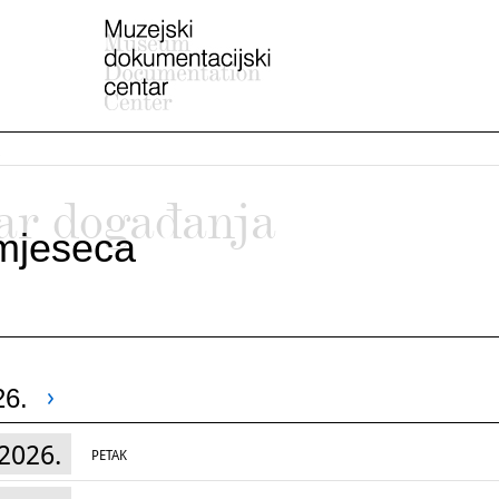
ar događanja
mjeseca
26.
2026.
PETAK