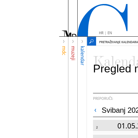
HR
|
EN
PRETRAŽIVANJE KALENDARA
mdc
muzeji
kalendar
Kalend
Pregled 
PREPORUČI:
Svibanj 20
01.05.
2