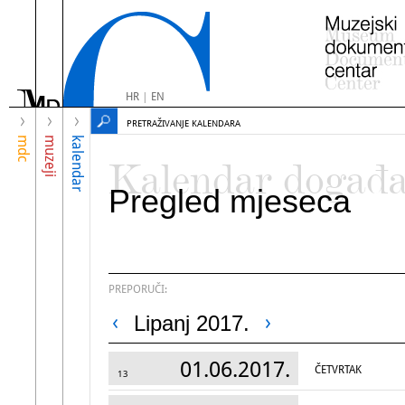
HR
|
EN
PRETRAŽIVANJE KALENDARA
mdc
muzeji
kalendar
Kalendar događ
Pregled mjeseca
PREPORUČI:
Lipanj 2017.
01.06.2017.
ČETVRTAK
13