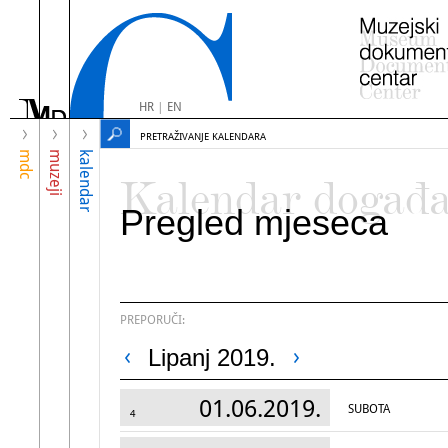
HR
|
EN
PRETRAŽIVANJE KALENDARA
mdc
muzeji
kalendar
Kalendar događ
Pregled mjeseca
PREPORUČI:
Lipanj 2019.
01.06.2019.
SUBOTA
4