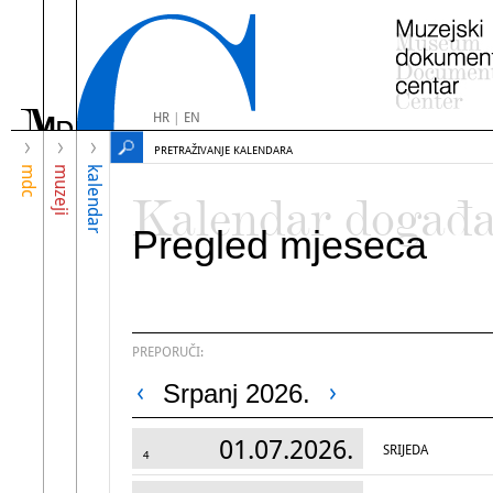
HR
|
EN
PRETRAŽIVANJE KALENDARA
mdc
muzeji
kalendar
Kalendar događ
Pregled mjeseca
PREPORUČI:
Srpanj 2026.
01.07.2026.
SRIJEDA
4