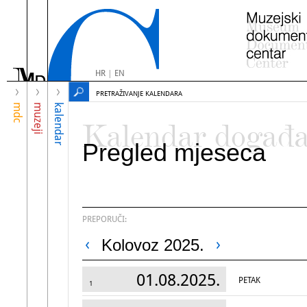
HR
|
EN
PRETRAŽIVANJE KALENDARA
mdc
muzeji
kalendar
Kalendar događ
Pregled mjeseca
PREPORUČI:
Kolovoz 2025.
01.08.2025.
PETAK
1