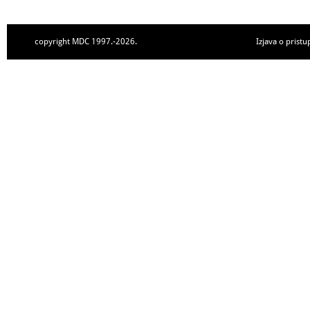
copyright MDC 1997.-2026.
Izjava o pristu