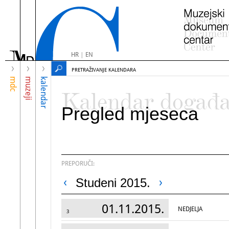
HR
|
EN
PRETRAŽIVANJE KALENDARA
mdc
muzeji
kalendar
Kalendar događ
Pregled mjeseca
PREPORUČI:
Studeni 2015.
01.11.2015.
NEDJELJA
3