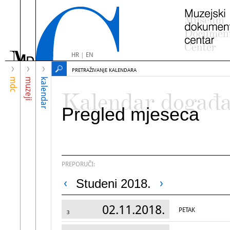
HR
|
EN
PRETRAŽIVANJE KALENDARA
mdc
muzeji
kalendar
Kalendar događ
Pregled mjeseca
PREPORUČI:
Studeni 2018.
02.11.2018.
PETAK
3