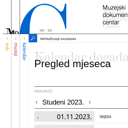
HR
|
EN
PRETRAŽIVANJE KALENDARA
mdc
muzeji
kalendar
Kalendar događ
Pregled mjeseca
PREPORUČI:
Studeni 2023.
01.11.2023.
SRIJEDA
1