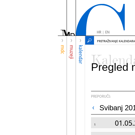
HR
|
EN
PRETRAŽIVANJE KALENDARA
mdc
muzeji
kalendar
Kalend
Pregled 
PREPORUČI:
Svibanj 20
01.05.
1