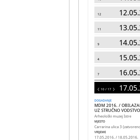
12.05.
12
13.05.
11
14.05.
9
15.05.
4
16.05.
7
17.05.
17
10 / 17
DOGADANJE
MDM 2016. / OBILAZ
UZ STRUČNO VODSTVO
Arheološki muzej Istre
MJESTO
Carrarina ulica 3 (zatvoreno
VRIJEME
17.05.2016. / 18.05.2016.