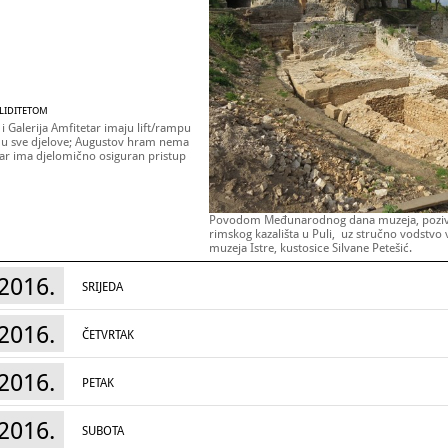
ALIDITETOM
 i Galerija Amfitetar imaju lift/rampu
p u sve djelove; Augustov hram nema
tar ima djelomično osiguran pristup
Povodom Međunarodnog dana muzeja, pozivam
rimskog kazališta u Puli, uz stručno vodstvo 
muzeja Istre, kustosice Silvane Petešić.
18.05.2016. / svakih pola sata od 09:00 – 14:
2016.
SRIJEDA
2016.
ČETVRTAK
2016.
PETAK
2016.
SUBOTA