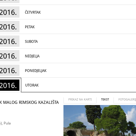
2016.
ČETVRTAK
2016.
PETAK
2016.
SUBOTA
2016.
NEDJELJA
2016.
PONEDJELJAK
2016.
UTORAK
PRIKAZ NA KARTI
TEKST
FOTOGALERI
AK MALOG RIMSKOG KAZALIŠTA
), Pula