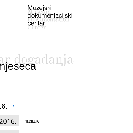
ar događanja
mjeseca
16.
2016.
NEDJELJA