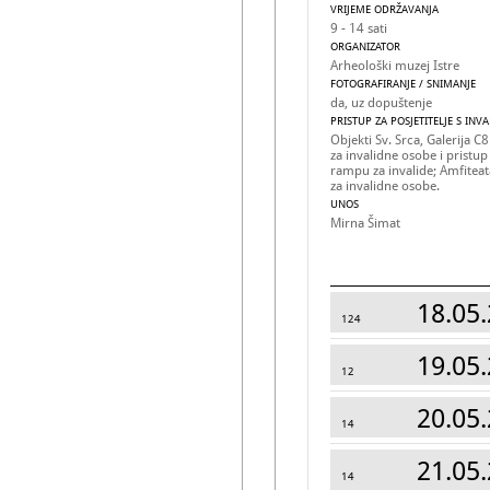
VRIJEME ODRŽAVANJA
9 - 14 sati
ORGANIZATOR
Arheološki muzej Istre
FOTOGRAFIRANJE / SNIMANJE
da, uz dopuštenje
PRISTUP ZA POSJETITELJE S INV
Objekti Sv. Srca, Galerija C8
za invalidne osobe i pristu
rampu za invalide; Amfitea
za invalidne osobe.
UNOS
Mirna Šimat
18.05.
124
19.05.
12
20.05.
14
21.05.
14