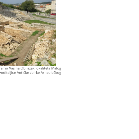
o Vas na Obilazak lokaliteta Malog
voditeljice Antičke zbirke Arheološkog
00 sati