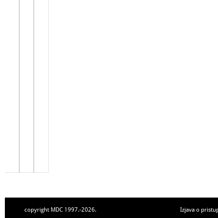
copyright MDC 1997.-2026.
Izjava o pristu