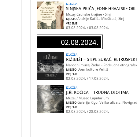
IZLOŽBA
SINJSKA PRIČA JEDNE HRVATSKE ORL
Muzej Cetinske krajine - Sinj
Andrije Kačića Miošića 5, Sinj
MJESTO
VRIJEME
03.08.2024. / 03.08.2024.
02.08.2024.
IZLOŽBA
RIŽIBIŽI – STIPE SURAĆ, RETROSPE
Narodni muzej Zadar - Područna etnografska
Dom kulture Veli Iž
MJESTO
VRIJEME
02.08.2024. / 17.08.2024.
IZLOŽBA
JIŘI KOČICA – TRUDNA DIOTIMA
Muzej / Museo Lapidarium
Galerija Rigo, Velika ulica 5, Novigra
MJESTO
VRIJEME
02.08.2024. / 28.08.2024.