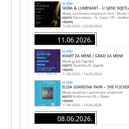
IZLOŽBA
SKIRA & LUMENART - U SJENI SVJET
Muzej suvremene umjetnosti Istre - Museo d
Stara tiskara - Sv. Ivana 1/II - izložbe
MJESTO
VRIJEME
12.06.2026. / 23.08.2026.
11.06.2026.
IZLOŽBA
KVART ZA MENE / GRAD ZA MENE
Muzej grada Zagreba
Opatička 20, Zagreb
MJESTO
VRIJEME
11.06.2026. / 14.06.2026.
IZLOŽBA
ELISA GIARDINA PAPA – SHE FLICKE
Muzej moderne i suvremene umjetnosti
Krešimirova 26 c, Rijeka
MJESTO
VRIJEME
11.06.2026. / 14.06.2026.
08.06.2026.