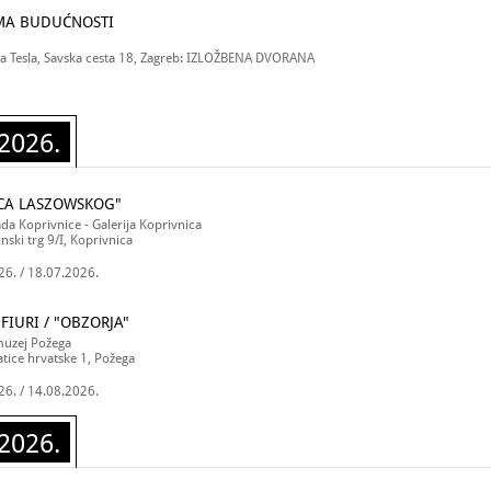
EMA BUDUĆNOSTI
la Tesla, Savska cesta 18, Zagreb: IZLOŽBENA DVORANA
2026.
ICA LASZOWSKOG"
da Koprivnice - Galerija Koprivnica
inski trg 9/I, Koprivnica
26. / 18.07.2026.
FIURI / "OBZORJA"
muzej Požega
tice hrvatske 1, Požega
26. / 14.08.2026.
2026.