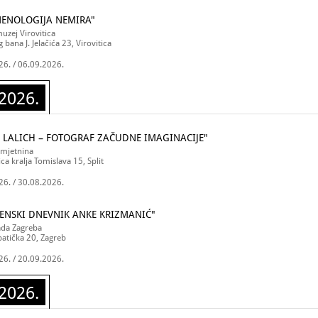
ENOLOGIJA NEMIRA"
uzej Virovitica
g bana J. Jelačića 23, Virovitica
26. / 06.09.2026.
2026.
 LALICH – FOTOGRAF ZAČUDNE IMAGINACIJE"
umjetnina
ica kralja Tomislava 15, Split
26. / 30.08.2026.
ENSKI DNEVNIK ANKE KRIZMANIĆ"
ada Zagreba
atička 20, Zagreb
26. / 20.09.2026.
2026.