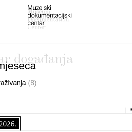
ar događanja
mjeseca
traživanja
(8)
G
2026.