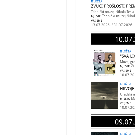
IZLOŽBA
ZVUCI PROŠLOSTI PR
Tehnički muzej Nikola Tesla
Tehnički muzej Niko
MJESTO
VRIJEME
13.07.2026. / 31.07.2026.
10.07.
IZLOŽBA
"SVA L
Muzej gra
Zr
MJESTO
VRIJEME
10.07.20
IZLOŽBA
HRVOJE 
Gradski 
Ma
MJESTO
VRIJEME
10.07.20
09.07.
IZLOŽBA