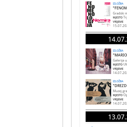
IZLOŽBA
"FENOM
Gradski m
Tr
MJESTO
VRIJEME
15.07.20
14.07.
IZLOŽBA
"MARIO
Galerija 
Ul
MJESTO
VRIJEME
14.07.20
IZLOŽBA
"DREZD
Muzej gr
Op
MJESTO
VRIJEME
14.07.20
13.07.