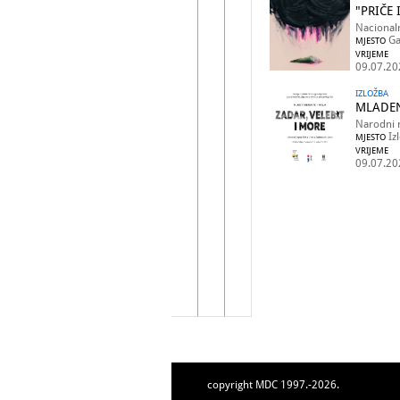
"PRIČE
Nacional
Ga
MJESTO
VRIJEME
09.07.20
IZLOŽBA
MLADEN
Narodni 
Iz
MJESTO
VRIJEME
09.07.20
copyright MDC 1997.-2026.