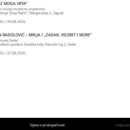
 IZ MOGA VRTA"
ni muzej moderne umjetnosti
lerija "Josip Račić", Margaretska 3, Zagreb
26. / 30.08.2026.
 RADOLOVIĆ – MRLJA / „ZADAR, VELEBIT I MORE“
muzej Zadar
ložbeni paviljon Gradska loža, Narodni trg 2, Zadar
26. / 27.08.2026.
Izjava o pristupačnosti
mapa str