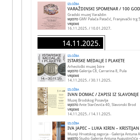
IZLOŽBA
VARAŽDINSKI SPOMENAR / 100 GO
Gradski muzej Varaždin
GMV Palača Patačić, Franjevački trg 
MJESTO
VRIJEME
16.11.2025. / 10.01.2027.
14.11.2025.
IZLOŽBA
ISTARSKE MEDALJE I PLAKETE
Arheološki muzej Istre
Galerija C8, Carrarina 8, Pula
MJESTO
VRIJEME
14.11.2025. / 30.11.2025.
IZLOŽBA
IVAN DOMAC / ZAPISI IZ SLAVONIJE
Muzej Brodskog Posavlja
Ante Starčevića 40, Slavonski Brod
MJESTO
VRIJEME
14.11.2025. / 14.11.2025.
IZLOŽBA
IVA JAPEC – LUKA KIRIN – KRISTIJA
Muzeji Hrvatskog zagorja - Galerija Antuna 
Studio Galerije Antuna Augustinčića -
MJESTO