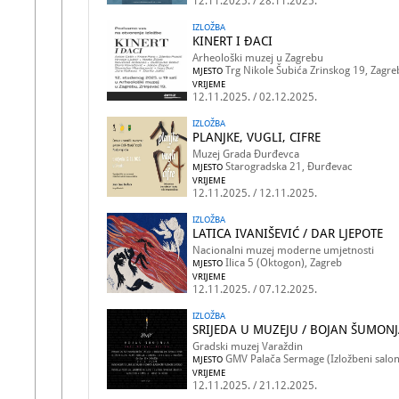
12.11.2025. / 28.11.2025.
IZLOŽBA
KINERT I ĐACI
Arheološki muzej u Zagrebu
Trg Nikole Šubića Zrinskog 19, Zagre
MJESTO
VRIJEME
12.11.2025. / 02.12.2025.
IZLOŽBA
PLANJKE, VUGLI, CIFRE
Muzej Grada Đurđevca
Starogradska 21, Đurđevac
MJESTO
VRIJEME
12.11.2025. / 12.11.2025.
IZLOŽBA
LATICA IVANIŠEVIĆ / DAR LJEPOTE
Nacionalni muzej moderne umjetnosti
Ilica 5 (Oktogon), Zagreb
MJESTO
VRIJEME
12.11.2025. / 07.12.2025.
IZLOŽBA
SRIJEDA U MUZEJU / BOJAN ŠUMON
Gradski muzej Varaždin
GMV Palača Sermage (Izložbeni salon),
MJESTO
VRIJEME
12.11.2025. / 21.12.2025.