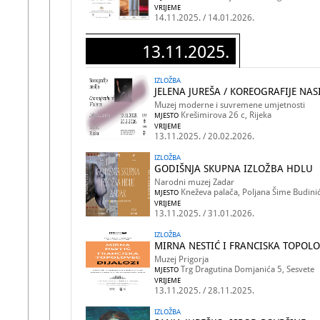
VRIJEME
14.11.2025. / 14.01.2026.
13.11.2025.
IZLOŽBA
JELENA JUREŠA / KOREOGRAFIJE NAS
Muzej moderne i suvremene umjetnosti
Krešimirova 26 c, Rijeka
MJESTO
VRIJEME
13.11.2025. / 20.02.2026.
IZLOŽBA
GODIŠNJA SKUPNA IZLOŽBA HDLU
Narodni muzej Zadar
Kneževa palača, Poljana Šime Budinić
MJESTO
VRIJEME
13.11.2025. / 31.01.2026.
IZLOŽBA
MIRNA NESTIĆ I FRANCISKA TOPOLOV
Muzej Prigorja
Trg Dragutina Domjanića 5, Sesvete
MJESTO
VRIJEME
13.11.2025. / 28.11.2025.
IZLOŽBA