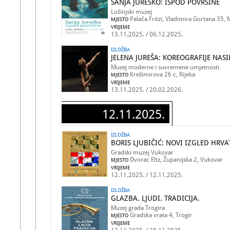
SANJA JUREŠKO: ISPOD POVRŠINE
Lošinjski muzej
Palača Fritzi, Vladimira Gortana 35, M
MJESTO
VRIJEME
13.11.2025. / 06.12.2025.
IZLOŽBA
JELENA JUREŠA: KOREOGRAFIJE NASI
Muzej moderne i suvremene umjetnosti
Krešimirova 26 c, Rijeka
MJESTO
VRIJEME
13.11.2025. / 20.02.2026.
12.11.2025.
IZLOŽBA
BORIS LJUBIČIĆ: NOVI IZGLED HRVA
Gradski muzej Vukovar
Dvorac Eltz, Županijska 2, Vukovar
MJESTO
VRIJEME
12.11.2025. / 12.11.2025.
IZLOŽBA
GLAZBA. LJUDI. TRADICIJA.
Muzej grada Trogira
Gradska vrata 4, Trogir
MJESTO
VRIJEME