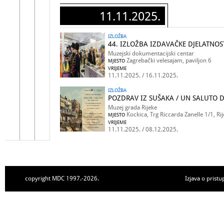
11.11.2025.
IZLOŽBA
44. IZLOŽBA IZDAVAČKE DJELATNOS
Muzejski dokumentacijski centar
Zagrebački velesajam, paviljon 6
MJESTO
VRIJEME
11.11.2025. / 16.11.2025.
IZLOŽBA
POZDRAV IZ SUŠAKA / UN SALUTO 
Muzej grada Rijeke
Kockica, Trg Riccarda Zanelle 1/1, Ri
MJESTO
VRIJEME
11.11.2025. / 08.12.2025.
copyright MDC 1997.-2026.
Izjava o pristu