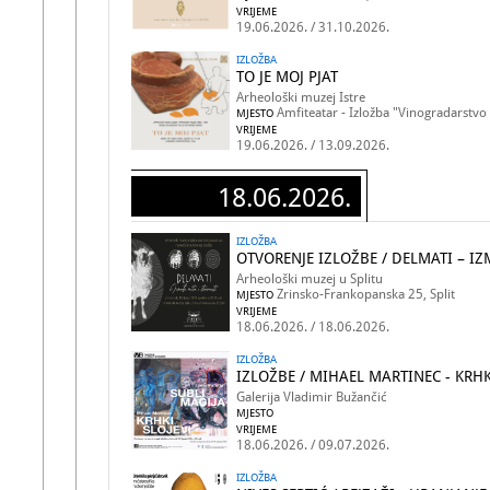
VRIJEME
19.06.2026. / 31.10.2026.
IZLOŽBA
TO JE MOJ PJAT
Arheološki muzej Istre
Amfiteatar - Izložba "Vinogradarstvo i 
MJESTO
VRIJEME
19.06.2026. / 13.09.2026.
18.06.2026.
IZLOŽBA
OTVORENJE IZLOŽBE / DELMATI – I
Arheološki muzej u Splitu
Zrinsko-Frankopanska 25, Split
MJESTO
VRIJEME
18.06.2026. / 18.06.2026.
IZLOŽBA
IZLOŽBE / MIHAEL MARTINEC - KRHKI
Galerija Vladimir Bužančić
MJESTO
VRIJEME
18.06.2026. / 09.07.2026.
IZLOŽBA