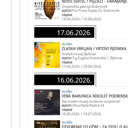
NIVES SERTIĆ / PEJZAŽI - URANJANJE
Umjetnička galerija Dubrovnik
Put Frana Supila 23, Dubrovnik
MJESTO
VRIJEME
18.06.2026. / 16.08.2026.
17.06.2026.
IZLOŽBA
ZLATAN VRKLJAN / VRTOVI PJESNIKA
Gradski muzej Bjelovar
Trg Eugena Kvaternika 1, Bjelovar
MJESTO
VRIJEME
17.06.2026. / 29.08.2026.
16.06.2026.
IZLOŽBA
VERA BARUNICA NIKOLIĆ PODRINSKA 
Nacionalni muzej moderne umjetnosti
Ulica Pavla Radića 24
MJESTO
VRIJEME
16.06.2026. / 14.07.2026.
IZLOŽBA
OTVORENJE IZLOŽBE - ZA STOL! O 