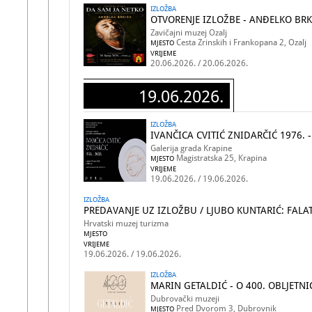
IZLOŽBA
OTVORENJE IZLOŽBE - ANĐELKO BRK
Zavičajni muzej Ozalj
Cesta Zrinskih i Frankopana 2, Ozalj
MJESTO
VRIJEME
20.06.2026. / 20.06.2026.
19.06.2026.
IZLOŽBA
IVANČICA CVITIĆ ZNIDARČIĆ 1976. -
Galerija grada Krapine
Magistratska 25, Krapina
MJESTO
VRIJEME
19.06.2026. / 19.06.2026.
IZLOŽBA
PREDAVANJE UZ IZLOŽBU / LJUBO KUNTARIĆ: FALA
Hrvatski muzej turizma
MJESTO
VRIJEME
19.06.2026. / 19.06.2026.
IZLOŽBA
MARIN GETALDIĆ - O 400. OBLJETNI
Dubrovački muzeji
Pred Dvorom 3, Dubrovnik
MJESTO