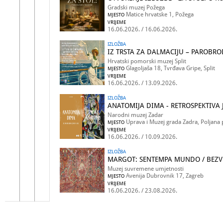
Gradski muzej Požega
Matice hrvatske 1, Požega
MJESTO
VRIJEME
16.06.2026. / 16.06.2026.
IZLOŽBA
IZ TRSTA ZA DALMACIJU – PAROBR
Hrvatski pomorski muzej Split
Glagoljaša 18, Tvrđava Gripe, Split
MJESTO
VRIJEME
16.06.2026. / 13.09.2026.
IZLOŽBA
ANATOMIJA DIMA - RETROSPEKTIVA 
Narodni muzej Zadar
Uprava i Muzej grada Zadra, Poljana 
MJESTO
VRIJEME
16.06.2026. / 10.09.2026.
IZLOŽBA
MARGOT: SENTEMPA MUNDO / BEZVR
Muzej suvremene umjetnosti
Avenija Dubrovnik 17, Zagreb
MJESTO
VRIJEME
16.06.2026. / 23.08.2026.