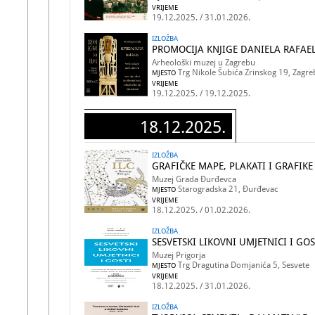
VRIJEME
19.12.2025. / 31.01.2026.
IZLOŽBA
PROMOCIJA KNJIGE DANIELA RAFAEL
Arheološki muzej u Zagrebu
Trg Nikole Šubića Zrinskog 19, Zagre
MJESTO
VRIJEME
19.12.2025. / 19.12.2025.
18.12.2025.
IZLOŽBA
GRAFIČKE MAPE, PLAKATI I GRAFIKE
Muzej Grada Đurđevca
Starogradska 21, Đurđevac
MJESTO
VRIJEME
18.12.2025. / 01.02.2026.
IZLOŽBA
SESVETSKI LIKOVNI UMJETNICI I GOS
Muzej Prigorja
Trg Dragutina Domjanića 5, Sesvete
MJESTO
VRIJEME
18.12.2025. / 31.01.2026.
IZLOŽBA