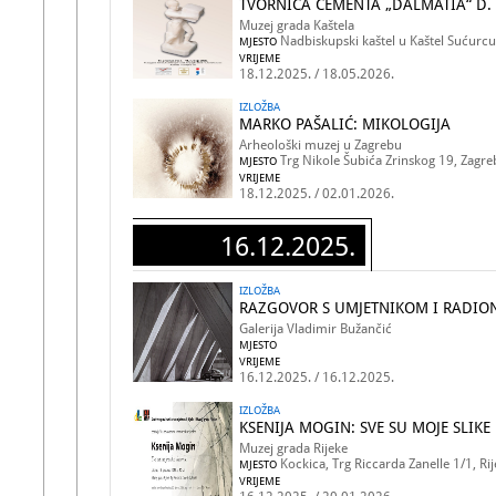
TVORNICA CEMENTA „DALMATIA“ D. D
Muzej grada Kaštela
Nadbiskupski kaštel u Kaštel Sućurcu
MJESTO
VRIJEME
18.12.2025. / 18.05.2026.
IZLOŽBA
MARKO PAŠALIĆ: MIKOLOGIJA
Arheološki muzej u Zagrebu
Trg Nikole Šubića Zrinskog 19, Zagre
MJESTO
VRIJEME
18.12.2025. / 02.01.2026.
16.12.2025.
IZLOŽBA
RAZGOVOR S UMJETNIKOM I RADIONI
Galerija Vladimir Bužančić
MJESTO
VRIJEME
16.12.2025. / 16.12.2025.
IZLOŽBA
KSENIJA MOGIN: SVE SU MOJE SLIKE
Muzej grada Rijeke
Kockica, Trg Riccarda Zanelle 1/1, Ri
MJESTO
VRIJEME