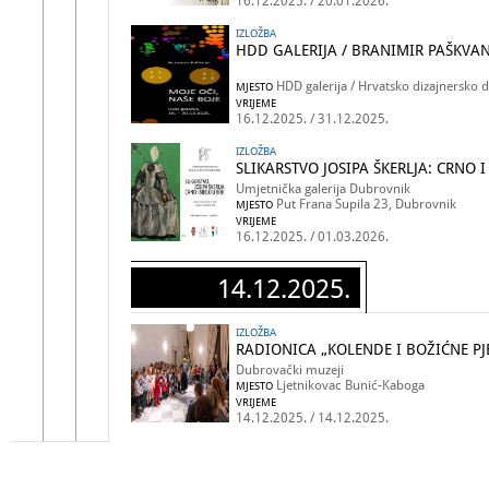
16.12.2025. / 20.01.2026.
IZLOŽBA
HDD GALERIJA / BRANIMIR PAŠKVAN:
HDD galerija / Hrvatsko dizajnersko 
MJESTO
VRIJEME
16.12.2025. / 31.12.2025.
IZLOŽBA
SLIKARSTVO JOSIPA ŠKERLJA: CRNO I
Umjetnička galerija Dubrovnik
Put Frana Supila 23, Dubrovnik
MJESTO
VRIJEME
16.12.2025. / 01.03.2026.
14.12.2025.
IZLOŽBA
RADIONICA „KOLENDE I BOŽIĆNE PJ
Dubrovački muzeji
Ljetnikovac Bunić-Kaboga
MJESTO
VRIJEME
14.12.2025. / 14.12.2025.