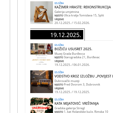
IZLOŽBA
KAŽIMIR HRASTE: REKONSTRUKCIJA
Galerija umjetnina
Ulica kralja Tomislava 15, Split
MJESTO
VRIJEME
20.12.2025. / 15.02.2026.
19.12.2025.
IZLOŽBA
BOŽIĆU USUSRET 2025.
Muzej Grada Đurđevca
Starogradska 21, Đurđevac
MJESTO
VRIJEME
19.12.2025. / 06.01.2026.
IZLOŽBA
VODSTVO KROZ IZLOŽBU „POVIJEST
Dubrovački muzeji
Pred Dvorom 3, Dubrovnik
MJESTO
VRIJEME
19.12.2025. / 19.12.2025.
IZLOŽBA
KATA MIJATOVIĆ: VRIŠTANJA
Gradska galerija Striegl
1. kat Holandske kuće, Rimska 10
MJESTO