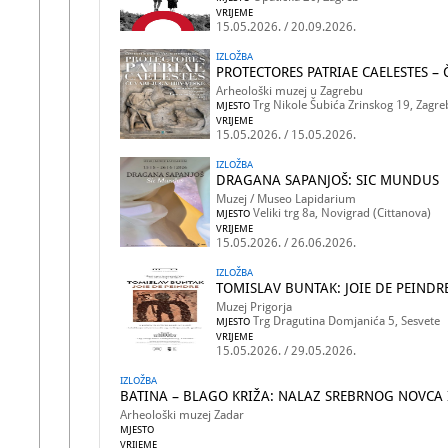
VRIJEME
15.05.2026. / 20.09.2026.
IZLOŽBA
PROTECTORES PATRIAE CAELESTES –
Arheološki muzej u Zagrebu
Trg Nikole Šubića Zrinskog 19, Zagre
MJESTO
VRIJEME
15.05.2026. / 15.05.2026.
IZLOŽBA
DRAGANA SAPANJOŠ: SIC MUNDUS
Muzej / Museo Lapidarium
Veliki trg 8a, Novigrad (Cittanova)
MJESTO
VRIJEME
15.05.2026. / 26.06.2026.
IZLOŽBA
TOMISLAV BUNTAK: JOIE DE PEINDR
Muzej Prigorja
Trg Dragutina Domjanića 5, Sesvete
MJESTO
VRIJEME
15.05.2026. / 29.05.2026.
IZLOŽBA
BATINA – BLAGO KRIŽA: NALAZ SREBRNOG NOVCA
Arheološki muzej Zadar
MJESTO
VRIJEME