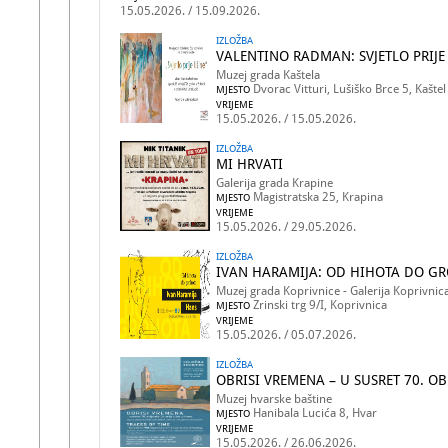
15.05.2026. / 15.09.2026.
IZLOŽBA
VALENTINO RADMAN: SVJETLO PRIJE 
Muzej grada Kaštela
Dvorac Vitturi, Lušiško Brce 5, Kaštel
MJESTO
VRIJEME
15.05.2026. / 15.05.2026.
IZLOŽBA
MI HRVATI
Galerija grada Krapine
Magistratska 25, Krapina
MJESTO
VRIJEME
15.05.2026. / 29.05.2026.
IZLOŽBA
IVAN HARAMIJA: OD HIHOTA DO G
Muzej grada Koprivnice - Galerija Koprivnic
Zrinski trg 9/I, Koprivnica
MJESTO
VRIJEME
15.05.2026. / 05.07.2026.
IZLOŽBA
OBRISI VREMENA – U SUSRET 70. OB
Muzej hvarske baštine
Hanibala Lucića 8, Hvar
MJESTO
VRIJEME
15.05.2026. / 26.06.2026.