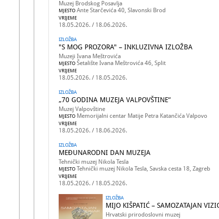
Muzej Brodskog Posavlja
Ante Starčevića 40, Slavonski Brod
MJESTO
VRIJEME
18.05.2026. / 18.06.2026.
IZLOŽBA
"S MOG PROZORA" – INKLUZIVNA IZLOŽBA
Muzeji Ivana Meštrovića
Šetalište Ivana Meštrovića 46, Split
MJESTO
VRIJEME
18.05.2026. / 18.05.2026.
IZLOŽBA
„70 GODINA MUZEJA VALPOVŠTINE“
Muzej Valpovštine
Memorijalni centar Matije Petra Katančića Valpovo
MJESTO
VRIJEME
18.05.2026. / 18.06.2026.
IZLOŽBA
MEĐUNARODNI DAN MUZEJA
Tehnički muzej Nikola Tesla
Tehnički muzej Nikola Tesla, Savska cesta 18, Zagreb
MJESTO
VRIJEME
18.05.2026. / 18.05.2026.
IZLOŽBA
MIJO KIŠPATIĆ – SAMOZATAJAN VIZ
Hrvatski prirodoslovni muzej