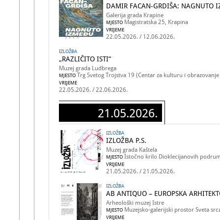
DAMIR FACAN-GRDIŠA: NAGNUTO 
Galerija grada Krapine
Magistratska 25, Krapina
MJESTO
VRIJEME
22.05.2026. / 12.06.2026.
IZLOŽBA
„RAZLIČITO ISTI“
Muzej grada Ludbrega
Trg Svetog Trojstva 19 (Centar za kulturu i obrazovanj
MJESTO
VRIJEME
22.05.2026. / 22.06.2026.
21.05.2026.
IZLOŽBA
IZLOŽBA P.S.
Muzej grada Kaštela
Istočno krilo Dioklecijanovih podrum
MJESTO
VRIJEME
21.05.2026. / 21.05.2026.
IZLOŽBA
AB ANTIQUO – EUROPSKA ARHITEKT
Arheološki muzej Istre
Muzejsko-galerijski prostor Sveta src
MJESTO
VRIJEME