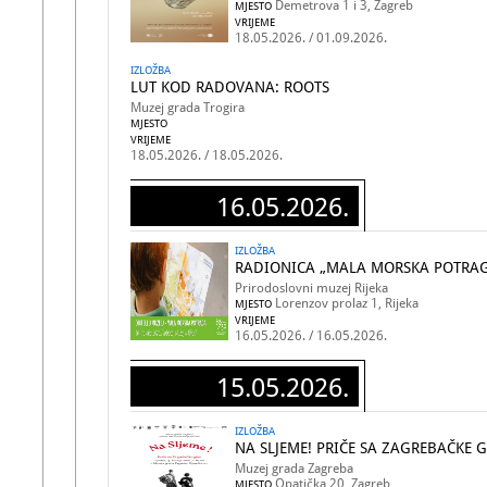
Demetrova 1 i 3, Zagreb
MJESTO
VRIJEME
18.05.2026. / 01.09.2026.
IZLOŽBA
LUT KOD RADOVANA: ROOTS
Muzej grada Trogira
MJESTO
VRIJEME
18.05.2026. / 18.05.2026.
16.05.2026.
IZLOŽBA
RADIONICA „MALA MORSKA POTRA
Prirodoslovni muzej Rijeka
Lorenzov prolaz 1, Rijeka
MJESTO
VRIJEME
16.05.2026. / 16.05.2026.
15.05.2026.
IZLOŽBA
NA SLJEME! PRIČE SA ZAGREBAČKE 
Muzej grada Zagreba
Opatička 20, Zagreb
MJESTO