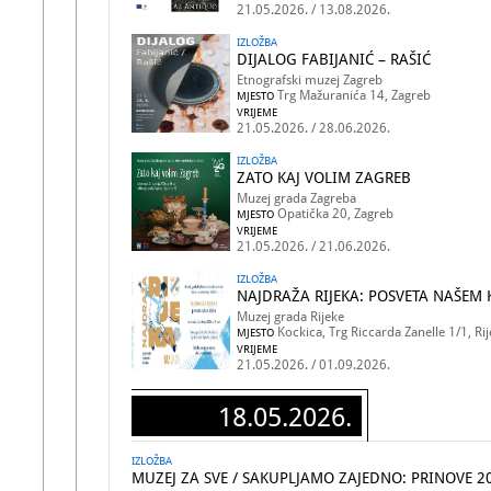
21.05.2026. / 13.08.2026.
IZLOŽBA
DIJALOG FABIJANIĆ – RAŠIĆ
Etnografski muzej Zagreb
Trg Mažuranića 14, Zagreb
MJESTO
VRIJEME
21.05.2026. / 28.06.2026.
IZLOŽBA
ZATO KAJ VOLIM ZAGREB
Muzej grada Zagreba
Opatička 20, Zagreb
MJESTO
VRIJEME
21.05.2026. / 21.06.2026.
IZLOŽBA
NAJDRAŽA RIJEKA: POSVETA NAŠEM
Muzej grada Rijeke
Kockica, Trg Riccarda Zanelle 1/1, Ri
MJESTO
VRIJEME
21.05.2026. / 01.09.2026.
18.05.2026.
IZLOŽBA
MUZEJ ZA SVE / SAKUPLJAMO ZAJEDNO: PRINOVE 20