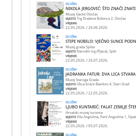
IZLOŽBA
NIKOLA JERGOVIĆ: ŠTO ZNAČI ZNAT
Muzej Gacke Otočac
Trg Dražena Bobinca 2, Otočac
MJESTO
VRIJEME
22.05.2026. / 26.06.2026.
IZLOŽBA
STIPE NOBILO: VJEČNO SUNCE POD
Muzej grada Splita
Narodni trg (Pjaca), Split
MJESTO
VRIJEME
22.05.2026. / 26.07.2026.
IZLOŽBA
JADRANKA FATUR: DVA LICA STVARA
Muzej Staroga Grada
Ulica braće Biankini 4, Stari Grad
MJESTO
VRIJEME
22.05.2026. / 22.05.2026.
IZLOŽBA
LJUBO KUNTARIĆ: FALAT ZEMLJE ŠT
Hrvatski muzej turizma
Vila Angiolina, Park Angiolina 1, Opat
MJESTO
VRIJEME
22.05.2026. / 05.07.2026.
IZLOŽBA