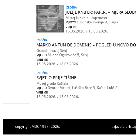
IZLOŽBA
JULIJE KNIFER: PAPIRI – MJERA SLO
Muzej likovnih umjetnosti
Europska avenija 9, Osijek
MJESTO
VRIJEME
15.05.2026. / 15.08.2026.
IZLOŽBA
MARKO ANTUN DE DOMINIS – POGLED U NOVO D
Gradski muzej Senj
Milana Ogrizovića 5, Senj
MJESTO
VRIJEME
15.05.2026. / 18.05.2026.
IZLOŽBA
SVJETLO PRIJE TIŠINE
Muzej grada Kaštela
Dvorac Vitturi, Lušiško Brce 5, Kaštel Lukšić
MJESTO
VRIJEME
15.05.2026. / 15.06.2026.
copyright MDC 1997.-2026.
Izjava o pristu