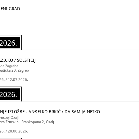
JENI GRAD
2026.
ŽIČKO / SOLSTICIJ
ada Zagreba
atička 20, Zagreb
26. / 12.07.2026.
2026.
NJE IZLOŽBE - ANĐELKO BRKIĆ / DA SAM JA NETKO
 muzej Ozalj
sta Zrinskih i Frankopana 2, Ozalj
26. / 20.06.2026.