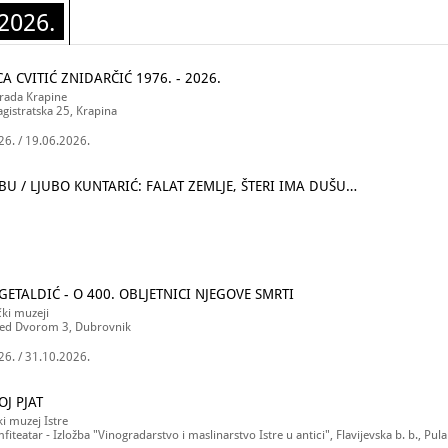
2026.
A CVITIĆ ZNIDARČIĆ 1976. - 2026.
grada Krapine
gistratska 25, Krapina
26. / 19.06.2026.
U / LJUBO KUNTARIĆ: FALAT ZEMLJE, ŠTERI IMA DUŠU…
GETALDIĆ - O 400. OBLJETNICI NJEGOVE SMRTI
ki muzeji
ed Dvorom 3, Dubrovnik
26. / 31.10.2026.
OJ PJAT
i muzej Istre
fiteatar - Izložba "Vinogradarstvo i maslinarstvo Istre u antici", Flavijevska b. b., Pula