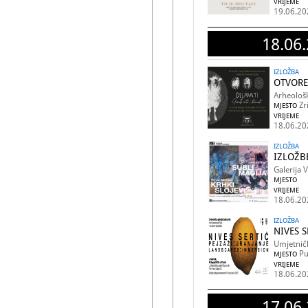
VRIJEME
19.06.20
18.06.
IZLOŽBA
OTVORE
Arheološk
Zr
MJESTO
VRIJEME
18.06.20
IZLOŽBA
IZLOŽBE
Galerija 
MJESTO
VRIJEME
18.06.20
IZLOŽBA
NIVES S
Umjetničk
Pu
MJESTO
VRIJEME
18.06.20
17.06.