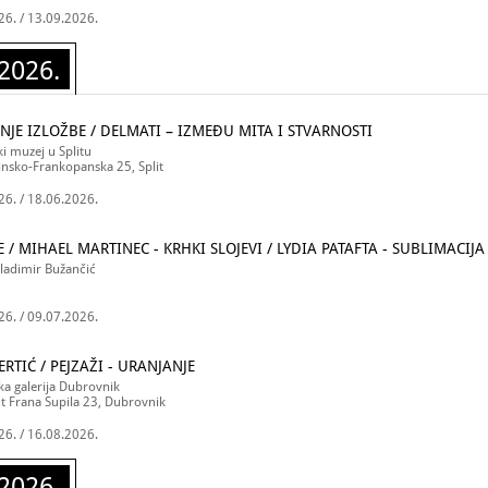
26. / 13.09.2026.
2026.
NJE IZLOŽBE / DELMATI – IZMEĐU MITA I STVARNOSTI
i muzej u Splitu
insko-Frankopanska 25, Split
26. / 18.06.2026.
 / MIHAEL MARTINEC - KRHKI SLOJEVI / LYDIA PATAFTA - SUBLIMACIJA
Vladimir Bužančić
26. / 09.07.2026.
ERTIĆ / PEJZAŽI - URANJANJE
a galerija Dubrovnik
t Frana Supila 23, Dubrovnik
26. / 16.08.2026.
2026.