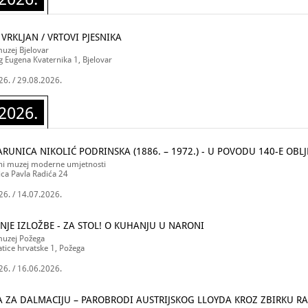
VRKLJAN / VRTOVI PJESNIKA
uzej Bjelovar
g Eugena Kvaternika 1, Bjelovar
26. / 29.08.2026.
2026.
ARUNICA NIKOLIĆ PODRINSKA (1886. – 1972.) - U POVODU 140-E OBLJ
ni muzej moderne umjetnosti
ica Pavla Radića 24
26. / 14.07.2026.
NJE IZLOŽBE - ZA STOL! O KUHANJU U NARONI
muzej Požega
tice hrvatske 1, Požega
26. / 16.06.2026.
TA ZA DALMACIJU – PAROBRODI AUSTRIJSKOG LLOYDA KROZ ZBIRKU R