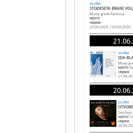
IZLOŽBA
STODESETA BRANI VOL
Muzeji grada Karlovca
MJESTO
VRIJEME
23.06.2026. / 20.09.2026.
21.06.
IZLOŽBA
IDA BLA
Muzej gr
Op
MJESTO
VRIJEME
21.06.20
20.06.
IZLOŽBA
OTVORE
Zavičajni
Ce
MJESTO
VRIJEME
20.06.20