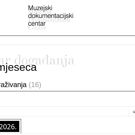
ar događanja
mjeseca
traživanja
(16)
G
2026.