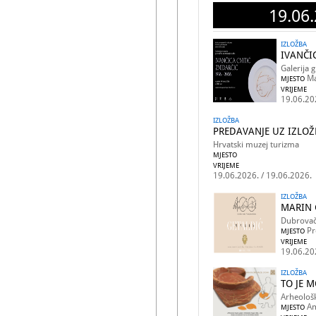
19.06.
IZLOŽBA
IVANČIC
Galerija 
Ma
MJESTO
VRIJEME
19.06.20
IZLOŽBA
PREDAVANJE UZ IZLOŽB
Hrvatski muzej turizma
MJESTO
VRIJEME
19.06.2026. / 19.06.2026.
IZLOŽBA
MARIN 
Dubrovač
Pr
MJESTO
VRIJEME
19.06.20
IZLOŽBA
TO JE M
Arheološk
Am
MJESTO