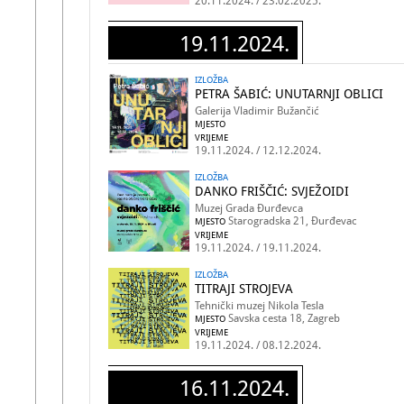
20.11.2024. / 23.02.2025.
19.11.2024.
IZLOŽBA
PETRA ŠABIĆ: UNUTARNJI OBLICI
Galerija Vladimir Bužančić
MJESTO
VRIJEME
19.11.2024. / 12.12.2024.
IZLOŽBA
DANKO FRIŠČIĆ: SVJEŽOIDI
Muzej Grada Đurđevca
Starogradska 21, Đurđevac
MJESTO
VRIJEME
19.11.2024. / 19.11.2024.
IZLOŽBA
TITRAJI STROJEVA
Tehnički muzej Nikola Tesla
Savska cesta 18, Zagreb
MJESTO
VRIJEME
19.11.2024. / 08.12.2024.
16.11.2024.