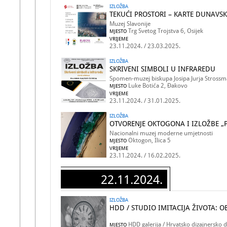
IZLOŽBA
TEKUĆI PROSTORI – KARTE DUNAVSK
Muzej Slavonije
Trg Svetog Trojstva 6, Osijek
MJESTO
VRIJEME
23.11.2024. / 23.03.2025.
IZLOŽBA
SKRIVENI SIMBOLI U INFRAREDU
Spomen-muzej biskupa Josipa Jurja Strossm
Luke Botića 2, Đakovo
MJESTO
VRIJEME
23.11.2024. / 31.01.2025.
IZLOŽBA
OTVORENJE OKTOGONA I IZLOŽBE „
Nacionalni muzej moderne umjetnosti
Oktogon, Ilica 5
MJESTO
VRIJEME
23.11.2024. / 16.02.2025.
22.11.2024.
IZLOŽBA
HDD / STUDIO IMITACIJA ŽIVOTA: O
HDD galerija / Hrvatsko dizajnersko 
MJESTO