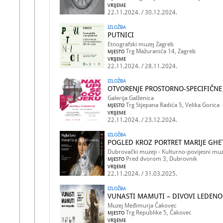
VRIJEME
22.11.2024. / 30.12.2024.
IZLOŽBA
PUTNICI
Etnografski muzej Zagreb
Trg Mažuranića 14, Zagreb
MJESTO
VRIJEME
22.11.2024. / 28.11.2024.
IZLOŽBA
OTVORENJE PROSTORNO-SPECIFIČNE 
Galerija Galženica
Trg Stjepana Radića 5, Velika Gorica
MJESTO
VRIJEME
22.11.2024. / 23.12.2024.
IZLOŽBA
POGLED KROZ PORTRET MARIJE GH
Dubrovački muzeji - Kulturno-povijesni muz
Pred dvorom 3, Dubrovnik
MJESTO
VRIJEME
22.11.2024. / 31.03.2025.
IZLOŽBA
VUNASTI MAMUTI – DIVOVI LEDEN
Muzej Međimurja Čakovec
Trg Republike 5, Čakovec
MJESTO
VRIJEME