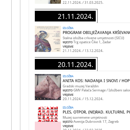
22.11.2024. / 31.03.2025.
21.11.2024.
IZLOŽBA
PROGRAM OBILJEŽAVANJA KRŠEVANO
Stalna izložba crkvene umjetnosti (SICU)
Trg opatice Čike 1, Zadar
MJESTO
VRIJEME
21.11.2024. / 13.12.2024.
20.11.2024.
IZLOŽBA
ANITA KOS: NADANJA I SNOVI / HO
Gradski muzej Varaždin
GMV Palača Sermage / Izložbeni salon
MJESTO
VRIJEME
20.11.2024. / 15.12.2024.
IZLOŽBA
PLES, OTPOR, (NE)RAD. KULTURNI, P
Muzej suvremene umjetnosti
Avenija Dubrovnik 17, Zagreb
MJESTO
VRIJEME