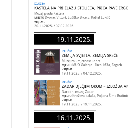
IZLOŽBA
KAŠTELA NA PRIJELAZU STOLJEĆA, PRIČA PAVE ERG
Muzej grada Kaštela
Dvorac Vitturi, Lušiško Brce 5, Kaštel Lukšić
MJESTO
VRIJEME
20.11.2025. / 07.02.2026.
19.11.2025.
IZLOŽBA
ZEMLJA SVJETLA, ZEMLJA SREĆE
Muzej za umjetnost i obrt
MUO Galerija - Ilica 163a, Zagreb
MJESTO
VRIJEME
19.11.2025. / 04.12.2025.
IZLOŽBA
ZADAR DJEČJIM OKOM – IZLOŽBA A
Narodni muzej Zadar
Kneževa palača, Poljana Šime Budinić
MJESTO
VRIJEME
19.11.2025. / 19.11.2025.
16.11.2025.