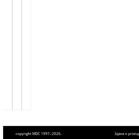
copyright MDC 1997.-2026.
Izjava o pristu