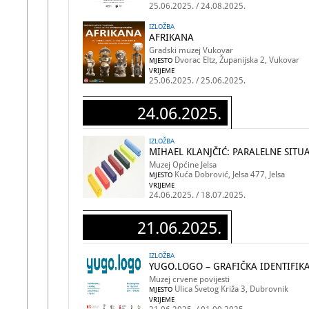
25.06.2025. / 24.08.2025.
IZLOŽBA
AFRIKANA
Gradski muzej Vukovar
Dvorac Eltz, Županijska 2, Vukovar
MJESTO
VRIJEME
25.06.2025. / 25.06.2025.
24.06.2025.
IZLOŽBA
MIHAEL KLANJČIĆ: PARALELNE SITUA
Muzej Općine Jelsa
Kuća Dobrović, Jelsa 477, Jelsa
MJESTO
VRIJEME
24.06.2025. / 18.07.2025.
21.06.2025.
IZLOŽBA
YUGO.LOGO – GRAFIČKA IDENTIFIKA
Muzej crvene povijesti
Ulica Svetog Križa 3, Dubrovnik
MJESTO
VRIJEME