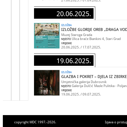
21.06.2025. / 01.09.2025.
20.06.2025.
IZLOŽBA
IZLOŽBE GLORIJE OREB „DRAGA VO
Muzej Staroga Grada
Ulica braće Biankini 4, Stari Grad
MJESTO
VRIJEME
20.06.2025. / 17.07.2025.
19.06.2025.
IZLOŽBA
GLAZBA I POKRET – DJELA IZ ZBIR
Umjetnička galerija Dubrovnik
Galerija Dulčić Masle Pulitika - Polj
MJESTO
VRIJEME
19.06.2025. / 09.07.2025.
copyright MDC 1997.-2026.
Izjava o pristu