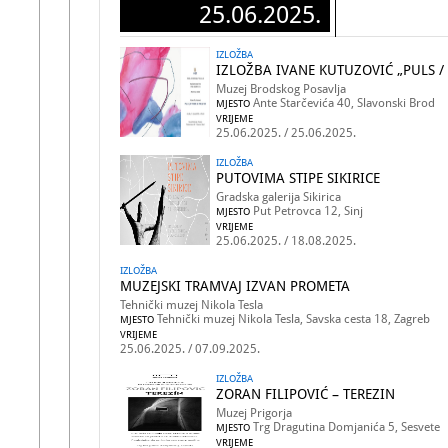
25.06.2025.
IZLOŽBA
IZLOŽBA IVANE KUTUZOVIĆ „PULS /
Muzej Brodskog Posavlja
Ante Starčevića 40, Slavonski Brod
MJESTO
VRIJEME
25.06.2025. / 25.06.2025.
IZLOŽBA
PUTOVIMA STIPE SIKIRICE
Gradska galerija Sikirica
Put Petrovca 12, Sinj
MJESTO
VRIJEME
25.06.2025. / 18.08.2025.
IZLOŽBA
MUZEJSKI TRAMVAJ IZVAN PROMETA
Tehnički muzej Nikola Tesla
Tehnički muzej Nikola Tesla, Savska cesta 18, Zagreb
MJESTO
VRIJEME
25.06.2025. / 07.09.2025.
IZLOŽBA
ZORAN FILIPOVIĆ – TEREZIN
Muzej Prigorja
Trg Dragutina Domjanića 5, Sesvete
MJESTO
VRIJEME