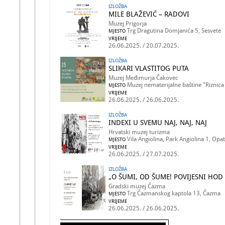
IZLOŽBA
MILE BLAŽEVIĆ – RADOVI
Muzej Prigorja
Trg Dragutina Domjanića 5, Sesvete
MJESTO
VRIJEME
26.06.2025. / 20.07.2025.
IZLOŽBA
SLIKARI VLASTITOG PUTA
Muzej Međimurja Čakovec
Muzej nematerijalne baštine "Riznic
MJESTO
VRIJEME
26.06.2025. / 26.06.2025.
IZLOŽBA
INDEXI U SVEMU NAJ, NAJ, NAJ
Hrvatski muzej turizma
Vila Angiolina, Park Angiolina 1, Opat
MJESTO
VRIJEME
26.06.2025. / 27.07.2025.
IZLOŽBA
„O ŠUMI, OD ŠUME! POVIJESNI HO
Gradski muzej Čazma
Trg Čazmanskog kaptola 13, Čazma
MJESTO
VRIJEME
26.06.2025. / 26.06.2025.