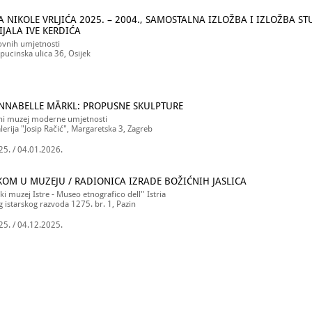
A NIKOLE VRLJIĆA 2025. – 2004., SAMOSTALNA IZLOŽBA I IZLOŽBA S
JALA IVE KERDIĆA
ovnih umjetnosti
pucinska ulica 36, Osijek
NNABELLE MÄRKL: PROPUSNE SKULPTURE
ni muzej moderne umjetnosti
lerija "Josip Račić", Margaretska 3, Zagreb
25. / 04.01.2026.
KOM U MUZEJU / RADIONICA IZRADE BOŽIĆNIH JASLICA
ki muzej Istre - Museo etnografico dell'' Istria
g istarskog razvoda 1275. br. 1, Pazin
25. / 04.12.2025.