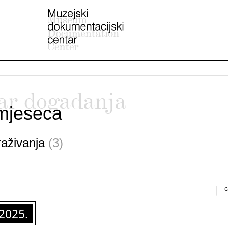
ar događanja
mjeseca
traživanja
(3)
G
2025.