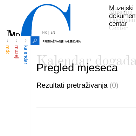
HR
|
EN
PRETRAŽIVANJE KALENDARA
mdc
muzeji
kalendar
Kalendar događ
Pregled mjeseca
Rezultati pretraživanja
(0)