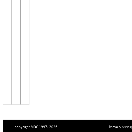
copyright MDC 1997.-2026.
Izjava o pristu