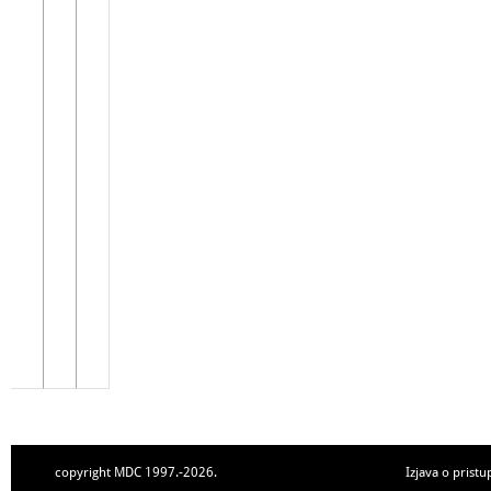
copyright MDC 1997.-2026.
Izjava o pristu