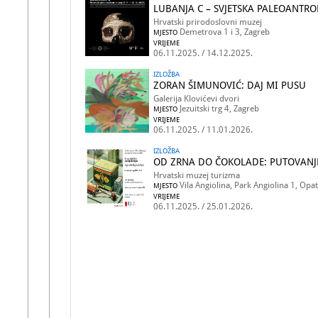
LUBANJA C – SVJETSKA PALEOANTR
Hrvatski prirodoslovni muzej
Demetrova 1 i 3, Zagreb
MJESTO
VRIJEME
06.11.2025. / 14.12.2025.
IZLOŽBA
ZORAN ŠIMUNOVIĆ: DAJ MI PUSU
Galerija Klovićevi dvori
Jezuitski trg 4, Zagreb
MJESTO
VRIJEME
06.11.2025. / 11.01.2026.
IZLOŽBA
OD ZRNA DO ČOKOLADE: PUTOVANJE
Hrvatski muzej turizma
Vila Angiolina, Park Angiolina 1, Opat
MJESTO
VRIJEME
06.11.2025. / 25.01.2026.