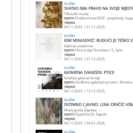
IZLOŽBA
SVATKO IMA PRAVO NA SVOJE MJEST
Tiflološki muzej
Draškovićeva 80/II - posjetitelji; Aug
MJESTO
VRIJEME
06.11.2025. / 21.11.2025.
IZLOŽBA
KIM MIKASOVIĆ: BUDUĆI JE TEŠKO V
Galerija umjetnina
Ulica kralja Tomislava 15, Split
MJESTO
VRIJEME
06.11.2025. / 07.12.2025.
IZLOŽBA
KATARINA IVANIŠIN: PTICE
Gradska galerija Striegl
Izložbeno-galerijski prostor, Rimska 
MJESTO
VRIJEME
06.11.2025. / 12.12.2025.
IZLOŽBA
INTIMNO I JAVNO: LINA CRNČIĆ-VI
Muzej grada Zagreba
Opatička 20, Zagreb
MJESTO
VRIJEME
06.11.2025. / 04.01.2026.
IZLOŽBA