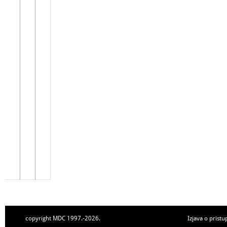
copyright MDC 1997.-2026.
Izjava o pristu