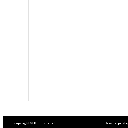
copyright MDC 1997.-2026.
Izjava o pristu