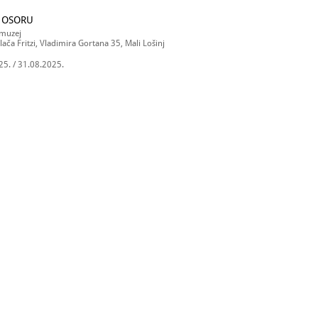
 OSORU
 muzej
lača Fritzi, Vladimira Gortana 35, Mali Lošinj
25. / 31.08.2025.