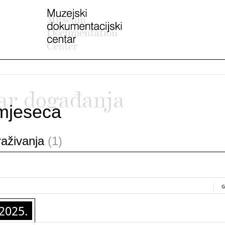
ar događanja
mjeseca
traživanja
(1)
G
2025.