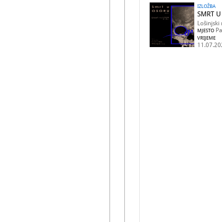
IZLOŽBA
SMRT U
Lošinjski
Pa
MJESTO
VRIJEME
11.07.20