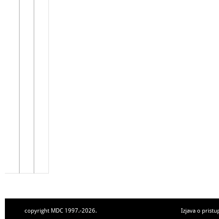
copyright MDC 1997.-2026.
Izjava o pristu