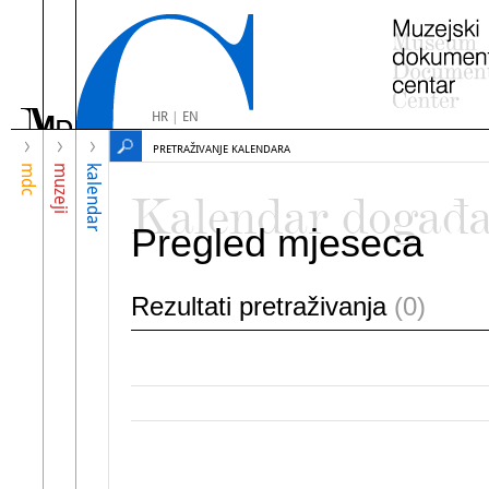
HR
|
EN
PRETRAŽIVANJE KALENDARA
mdc
muzeji
kalendar
Kalendar događ
Pregled mjeseca
Rezultati pretraživanja
(0)