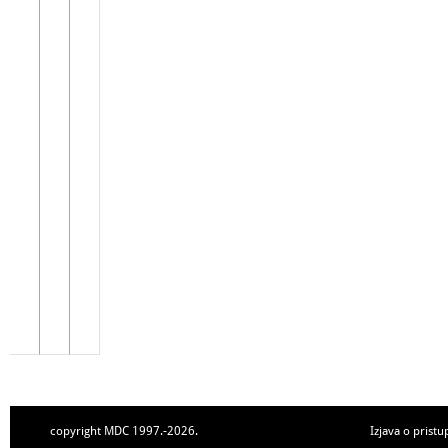
copyright MDC 1997.-2026.
Izjava o pristu