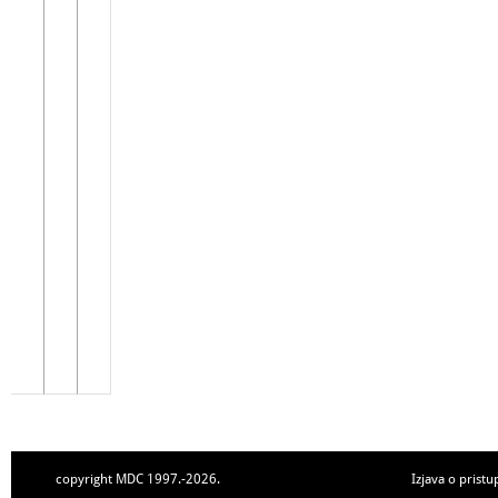
copyright MDC 1997.-2026.
Izjava o pristu