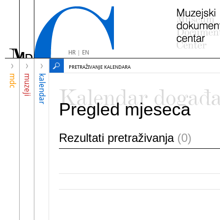
HR
|
EN
PRETRAŽIVANJE KALENDARA
mdc
muzeji
kalendar
Kalendar događ
Pregled mjeseca
Rezultati pretraživanja
(0)