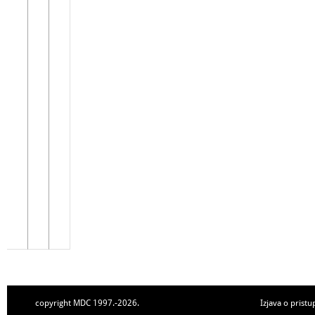
copyright MDC 1997.-2026.
Izjava o pristu