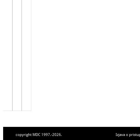
copyright MDC 1997.-2026.
Izjava o pristu