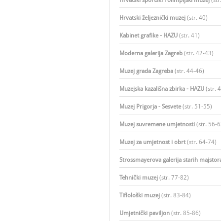
Hrvatski športski i olimpijski muzej
(str
Hrvatski željeznički muzej
(str. 40)​
Kabinet grafike - HAZU
(str. 41)​
Moderna galerija Zagreb
(str. 42-43)
Muzej grada Zagreba
(str. 44-46)
Muzejska kazališna zbirka - HAZU
(str. 
Muzej Prigorja - Sesvete
(str. 51-55)​
Muzej suvremene umjetnosti
(str. 56-6
Muzej za umjetnost i obrt
(str. 64-74)​
Strossmayerova galerija starih majstor
Tehnički muzej
(str. 77-82)​
Tiflološki muzej
(str. 83-84)​
Umjetnički paviljon
(str. 85-86)​