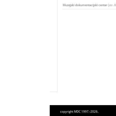
Muzejski dokumentacijski centar
(str. 8
copyright MDC 1997.-2026.