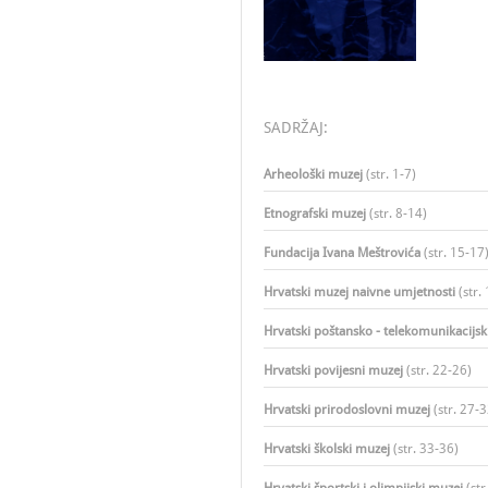
SADRŽAJ:
Arheološki muzej
(str. 1-7)
Etnografski muzej
(str. 8-14)
Fundacija Ivana Meštrovića
(str. 15-17
Hrvatski muzej naivne umjetnosti
(str. 
Hrvatski poštansko - telekomunikacijsk
Hrvatski povijesni muzej
(str. 22-26)​
Hrvatski prirodoslovni muzej
(str. 27-3
Hrvatski školski muzej
(str. 33-36)​