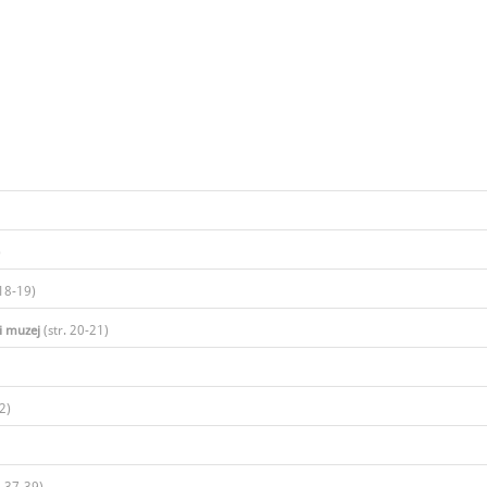
)
18-19)​
i muzej
(str. 20-21)​
2)​