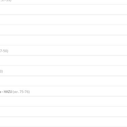
. 37-39)​
47-50)
3)​
a - HAZU
(str. 75-76)​