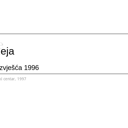
e
eja
izvješća 1996
ki centar, 1997