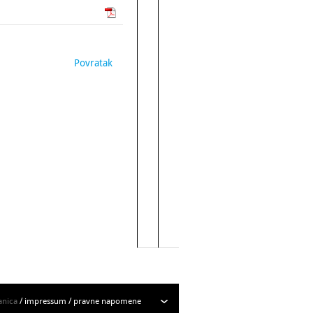
Povratak
anica
/
impressum
/
pravne napomene