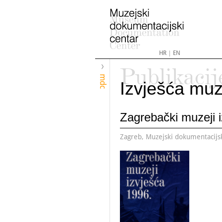
HR
|
EN
Publikacij
mdc
Izvješća muz
Zagrebački muzeji 
Zagreb, Muzejski dokumentacijs