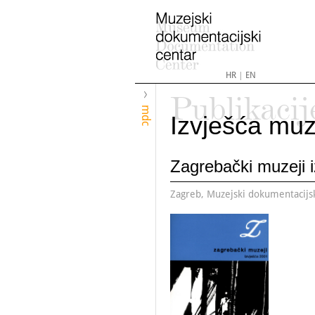
HR
|
EN
Publikacij
mdc
Izvješća muz
Zagrebački muzeji 
Zagreb, Muzejski dokumentacijs