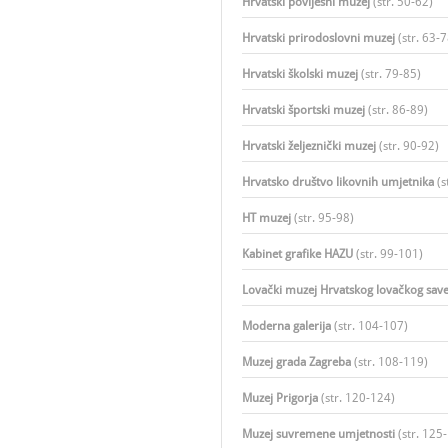
Hrvatski povijesni muzej
(str. 50-62)​
Hrvatski prirodoslovni muzej
(str. 63-7
Hrvatski školski muzej
(str. 79-85)​
Hrvatski športski muzej
(str. 86-89)​
Hrvatski željeznički muzej
(str. 90-92)​
Hrvatsko društvo likovnih umjetnika
(s
HT muzej
(str. 95-98)​
Kabinet grafike HAZU
(str. 99-101)​
Lovački muzej Hrvatskog lovačkog sav
Moderna galerija
(str. 104-107)
Muzej grada Zagreba
(str. 108-119)
Muzej Prigorja
(str. 120-124)
Muzej suvremene umjetnosti
(str. 125-