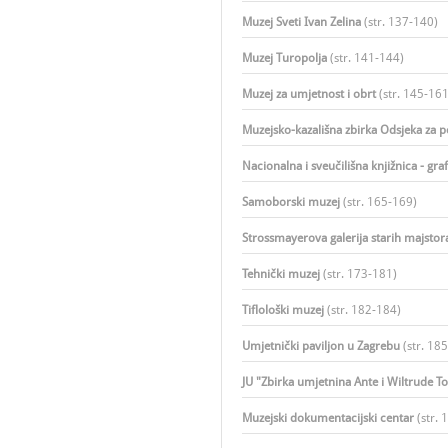
Muzej Sveti Ivan Zelina
(str. 137-140)​
Muzej Turopolja
(str. 141-144)​
Muzej za umjetnost i obrt
(str. 145-161)
Muzejsko-kazališna zbirka Odsjeka za p
Nacionalna i sveučilišna knjižnica - gra
Samoborski muzej
(str. 165-169)​
Strossmayerova galerija starih majsto
Tehnički muzej
(str. 173-181)​
Tiflološki muzej
(str. 182-184)​
Umjetnički paviljon u Zagrebu
(str. 185
JU "Zbirka umjetnina Ante i Wiltrude 
Muzejski dokumentacijski centar
(str. 