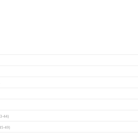
)
3-44)​
45-49)​