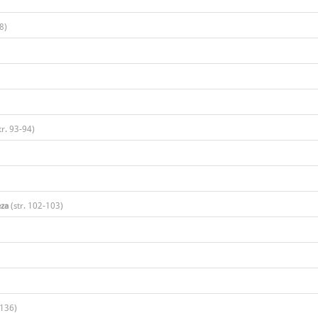
8)​
tr. 93-94)​
eza
(str. 102-103)​
136)​