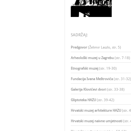
SADRŽAJ:
Predgovor
(Želimir Laszlo, str. 5)
Arheološki muzej u Zagrebu
(str. 7-18)
Etnografski muzej
(str. 19-30)
Fundacija Ivana Meštrovića
(str. 31-32
Galerija Klovićevi dvori
(str. 33-38)​
Gliptoteka HAZU
(str. 39-42)​
Hrvatski muzej arhitekture HAZU
(str. 4
Hrvatski muzej naivne umjetnosti
(str. 