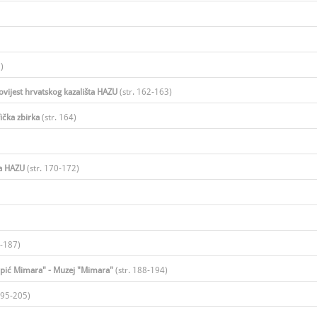
​
ovijest hrvatskog kazališta HAZU
(str. 162-163)​
fička zbirka
(str. 164)​
ra HAZU
(str. 170-172)​
-187)​
Topić Mimara" - Muzej "Mimara"
(str. 188-194)​
195-205)​