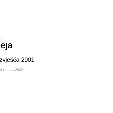
e
eja
izvješća 2001
ki centar, 2002