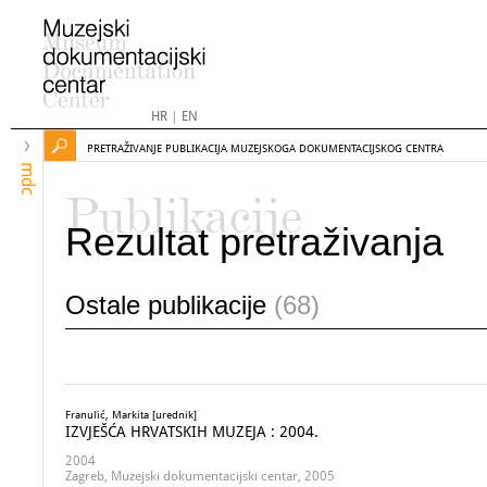
HR
|
EN
PRETRAŽIVANJE PUBLIKACIJA MUZEJSKOGA DOKUMENTACIJSKOG CENTRA
mdc
Publikacije
Rezultat pretraživanja
Ostale publikacije
(68)
Franulić, Markita [urednik]
IZVJEŠĆA HRVATSKIH MUZEJA : 2004.
2004
Zagreb, Muzejski dokumentacijski centar, 2005