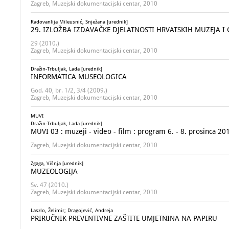
Zagreb, Muzejski dokumentacijski centar, 2010
Radovanlija Mileusnić, Snježana [urednik]
29. IZLOŽBA IZDAVAČKE DJELATNOSTI HRVATSKIH MUZEJA I 
29 (2010.)
Zagreb, Muzejski dokumentacijski centar, 2010
Dražin-Trbuljak, Lada [urednik]
INFORMATICA MUSEOLOGICA
God. 40, br. 1/2, 3/4 (2009.)
Zagreb, Muzejski dokumentacijski centar, 2010
MUVI
Dražin-Trbuljak, Lada [urednik]
MUVI 03 : muzeji - video - film : program 6. - 8. prosinca 20
Zagreb, Muzejski dokumentacijski centar, 2010
Zgaga, Višnja [urednik]
MUZEOLOGIJA
Sv. 47 (2010.)
Zagreb, Muzejski dokumentacijski centar, 2010
Laszlo, Želimir; Dragojević, Andreja
PRIRUČNIK PREVENTIVNE ZAŠTITE UMJETNINA NA PAPIRU