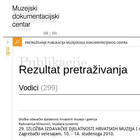
HR
|
EN
PRETRAŽIVANJE PUBLIKACIJA MUZEJSKOGA DOKUMENTACIJSKOG CENTRA
mdc
Publikacije
Rezultat pretraživanja
Vodici
(299)
Izložba izdavačke djelatnosti hrvatskih muzeja i galerija
Radovanlija Mileusnić, Snježana [urednik]
29. IZLOŽBA IZDAVAČKE DJELATNOSTI HRVATSKIH MUZEJA I GALE
Zagrebački velesajam, 10. - 14. studenoga 2010.