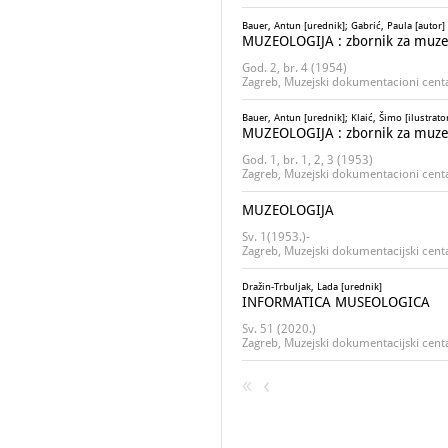
Bauer, Antun [urednik]; Gabrić, Paula [autor]
MUZEOLOGIJA : zbornik za muze
God. 2, br. 4 (1954)
Zagreb, Muzejski dokumentacioni cent
Bauer, Antun [urednik]; Klaić, Šimo [ilustrato
MUZEOLOGIJA : zbornik za muze
God. 1, br. 1, 2, 3 (1953)
Zagreb, Muzejski dokumentacioni cent
MUZEOLOGIJA
Sv. 1(1953.)-
Zagreb, Muzejski dokumentacijski cent
Dražin-Trbuljak, Lada [urednik]
INFORMATICA MUSEOLOGICA
Sv. 51 (2020.)
Zagreb, Muzejski dokumentacijski cen