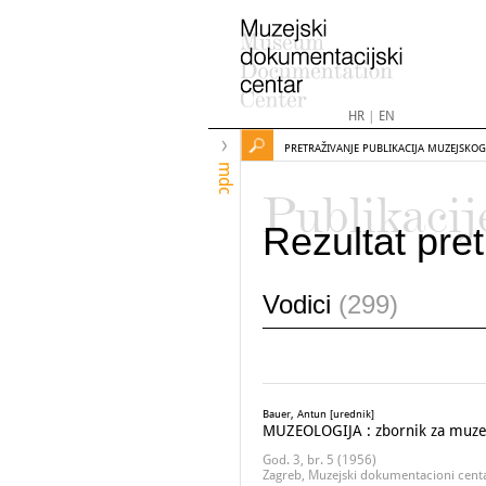
HR
|
EN
PRETRAŽIVANJE PUBLIKACIJA MUZEJSKO
mdc
Publikacij
Rezultat pret
Vodici
(299)
Bauer, Antun [urednik]
MUZEOLOGIJA : zbornik za muze
God. 3, br. 5 (1956)
Zagreb, Muzejski dokumentacioni cent