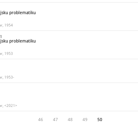
jsku problematiku
ar, 1954
r]
jsku problematiku
ar, 1953
ar, 1953-
tar, <2021>
46
47
48
49
50