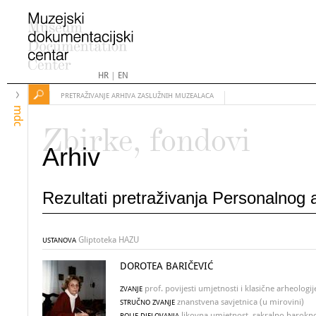
HR
|
EN
PRETRAŽIVANJE ARHIVA ZASLUŽNIH MUZEALACA
mdc
Zbirke, fondovi
Arhiv
Rezultati pretraživanja Personalnog
Gliptoteka HAZU
USTANOVA
DOROTEA BARIČEVIĆ
prof. povijesti umjetnosti i klasične arheologij
ZVANJE
znanstvena savjetnica (u mirovini)
STRUČNO ZVANJE
likovna umjetnost, sakralno barokno 
POLJE DJELOVANJA