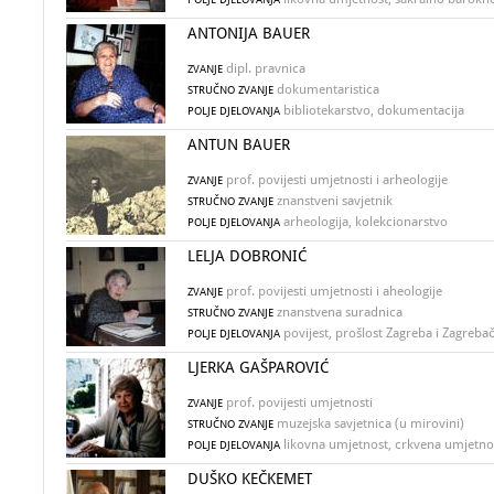
ANTONIJA BAUER
dipl. pravnica
ZVANJE
dokumentaristica
STRUČNO ZVANJE
bibliotekarstvo, dokumentacija
POLJE DJELOVANJA
ANTUN BAUER
prof. povijesti umjetnosti i arheologije
ZVANJE
znanstveni savjetnik
STRUČNO ZVANJE
arheologija, kolekcionarstvo
POLJE DJELOVANJA
LELJA DOBRONIĆ
prof. povijesti umjetnosti i aheologije
ZVANJE
znanstvena suradnica
STRUČNO ZVANJE
povijest, prošlost Zagreba i Zagreba
POLJE DJELOVANJA
LJERKA GAŠPAROVIĆ
prof. povijesti umjetnosti
ZVANJE
muzejska savjetnica (u mirovini)
STRUČNO ZVANJE
likovna umjetnost, crkvena umjetno
POLJE DJELOVANJA
DUŠKO KEČKEMET