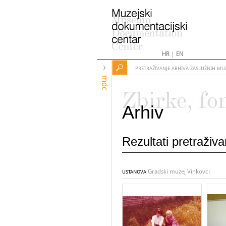
HR
|
EN
PRETRAŽIVANJE ARHIVA ZASLUŽNIH MU
mdc
Zbirke, fo
Arhiv
Rezultati pretraži
Gradski muzej Vinkovci
USTANOVA