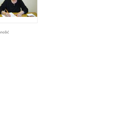
anošić