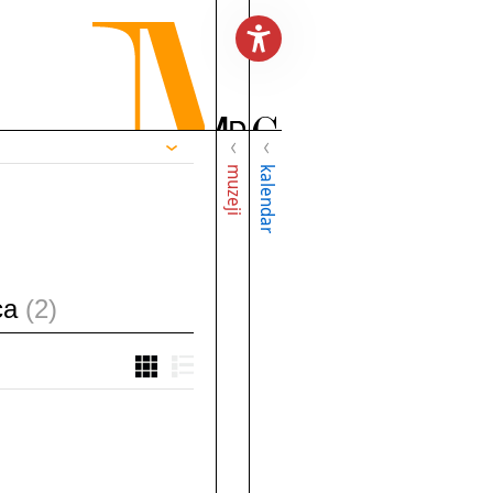
muzeji
kalendar
aca
(2)