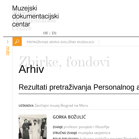
HR
|
EN
PRETRAŽIVANJE ARHIVA ZASLUŽNIH MUZEALACA
mdc
Zbirke, fondovi
Arhiv
Rezultati pretraživanja Personalnog
Zavičajni muzej Biograd na Moru
USTANOVA
GORKA BOŽULIĆ
profesor povijesti i filozofije
ZVANJE
muzejska savjetnica
STRUČNO ZVANJE
kulturno politička povijest Biograda
POLJE DJELOVANJA