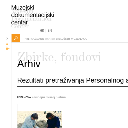
HR
|
EN
PRETRAŽIVANJE ARHIVA ZASLUŽNIH MUZEALACA
mdc
Zbirke, fondovi
Arhiv
Rezultati pretraživanja Personalnog
Zavičajni muzej Slatina
USTANOVA