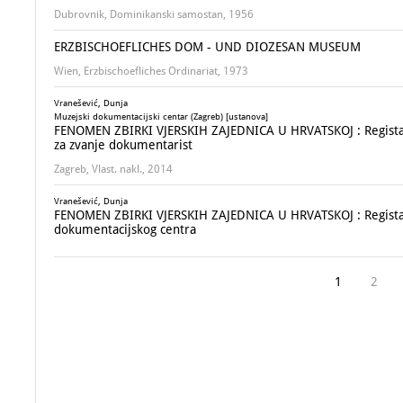
Dubrovnik, Dominikanski samostan, 1956
ERZBISCHOEFLICHES DOM - UND DIOZESAN MUSEUM
Wien, Erzbischoefliches Ordinariat, 1973
Vranešević, Dunja
Muzejski dokumentacijski centar (Zagreb) [ustanova]
FENOMEN ZBIRKI VJERSKIH ZAJEDNICA U HRVATSKOJ : Registar muz
za zvanje dokumentarist
Zagreb, Vlast. nakl., 2014
Vranešević, Dunja
FENOMEN ZBIRKI VJERSKIH ZAJEDNICA U HRVATSKOJ : Registar mu
dokumentacijskog centra
1
2