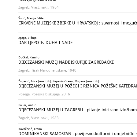
Zagreb, Vlast. nakl., 1984
Šolić, Marija Edita
CRKVENE MUZEJSKE ZBIRKE U HRVATSKOJ : stvarnost i mogućn
Zgaga, Višnja
DAR LJEPOTE, DUHA I NADE
Dočkal, Kamilo
DIECEZANSKI MUZEJ NADBISKUPIJE ZAGREBAČKE
Zagreb, Tisak Narodne tiskare, 1940
Žuljević, Ivica [urednik]; Repanić-Braun, Mirjana [urednik]
DIJECEZANSKI MUZEJ U POŽEGI I RIZNICA POŽEŠKE KATEDRA
Požega, Požeška biskupija, 2016
Bauer, Antun
DIJECEZANSKI MUZEJ U ZAGREBU : pitanje inicirano izložbom 
Zagreb, Vlast. nakl., 1983
Kovačević, Frano
DOMINIKANSKI SAMOSTAN : povijesno-kulturni i umjetnički