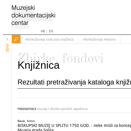
HR
|
EN
PRETRAŽIVANJE KATALOGA KNJIŽNICE
PRETRAŽIVANJE PRINOVA
mdc
Zbirke, fondovi
Knjižnica
Rezultati pretraživanja kataloga knji
muzeji i zbirke vjerskih zajednica
PREDMETNICE
Bauer, Antun
BISKUPSKI MUZEJ U SPLITU 1750 GOD. : neke misli za koncept 
Muzeja grada Splita