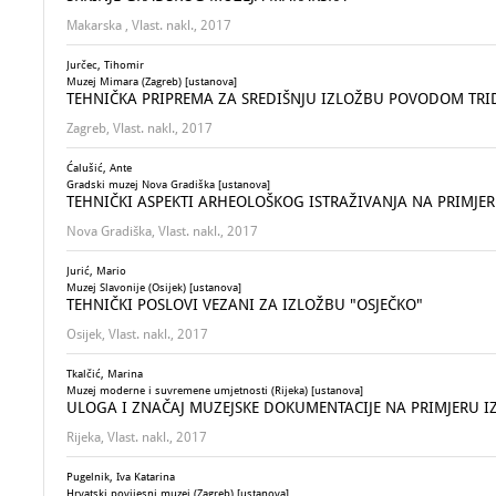
Makarska , Vlast. nakl., 2017
Jurčec, Tihomir
Muzej Mimara (Zagreb) [ustanova]
TEHNIČKA PRIPREMA ZA SREDIŠNJU IZLOŽBU POVODOM TRI
Zagreb, Vlast. nakl., 2017
Ćalušić, Ante
Gradski muzej Nova Gradiška [ustanova]
TEHNIČKI ASPEKTI ARHEOLOŠKOG ISTRAŽIVANJA NA PRIMJER
Nova Gradiška, Vlast. nakl., 2017
Jurić, Mario
Muzej Slavonije (Osijek) [ustanova]
TEHNIČKI POSLOVI VEZANI ZA IZLOŽBU "OSJEČKO"
Osijek, Vlast. nakl., 2017
Tkalčić, Marina
Muzej moderne i suvremene umjetnosti (Rijeka) [ustanova]
ULOGA I ZNAČAJ MUZEJSKE DOKUMENTACIJE NA PRIMJERU 
Rijeka, Vlast. nakl., 2017
Pugelnik, Iva Katarina
Hrvatski povijesni muzej (Zagreb) [ustanova]