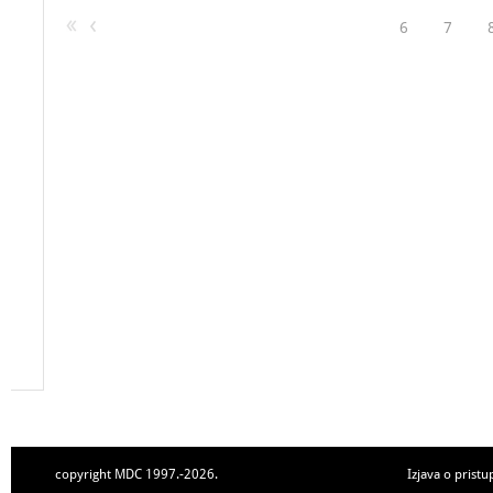
6
7
copyright MDC 1997.-2026.
Izjava o pristu