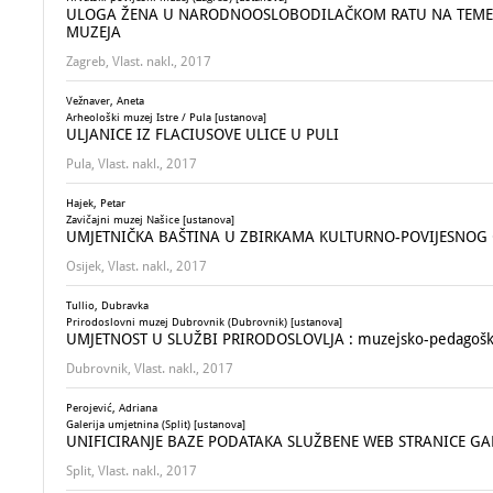
ULOGA ŽENA U NARODNOOSLOBODILAČKOM RATU NA TEMELJ
MUZEJA
Zagreb, Vlast. nakl., 2017
Vežnaver, Aneta
Arheološki muzej Istre / Pula [ustanova]
ULJANICE IZ FLACIUSOVE ULICE U PULI
Pula, Vlast. nakl., 2017
Hajek, Petar
Zavičajni muzej Našice [ustanova]
UMJETNIČKA BAŠTINA U ZBIRKAMA KULTURNO-POVIJESNOG O
Osijek, Vlast. nakl., 2017
Tullio, Dubravka
Prirodoslovni muzej Dubrovnik (Dubrovnik) [ustanova]
UMJETNOST U SLUŽBI PRIRODOSLOVLJA : muzejsko-pedagoški
Dubrovnik, Vlast. nakl., 2017
Perojević, Adriana
Galerija umjetnina (Split) [ustanova]
UNIFICIRANJE BAZE PODATAKA SLUŽBENE WEB STRANICE GA
Split, Vlast. nakl., 2017