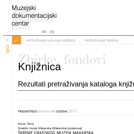
HR
|
EN
PRETRAŽIVANJE KATALOGA KNJIŽNICE
PRETRAŽIVANJE PRINOVA
mdc
Zbirke, fondovi
Knjižnica
Rezultati pretraživanja kataloga knji
stručni rad
2017
PREDMETNICE
GODINA
Kuluz, Nora
Gradski muzej Makarska (Makarska) [ustanova]
ŠKRINJE GRADSKOG MUZEJA MAKARSKA