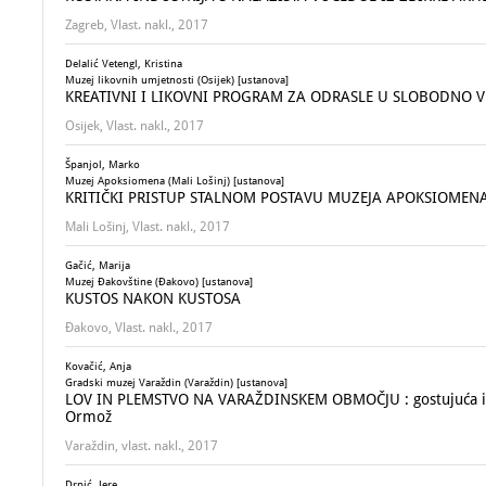
Zagreb, Vlast. nakl., 2017
Delalić Vetengl, Kristina
Muzej likovnih umjetnosti (Osijek) [ustanova]
KREATIVNI I LIKOVNI PROGRAM ZA ODRASLE U SLOBODNO V
Osijek, Vlast. nakl., 2017
Španjol, Marko
Muzej Apoksiomena (Mali Lošinj) [ustanova]
KRITIČKI PRISTUP STALNOM POSTAVU MUZEJA APOKSIOMEN
Mali Lošinj, Vlast. nakl., 2017
Gačić, Marija
Muzej Đakovštine (Đakovo) [ustanova]
KUSTOS NAKON KUSTOSA
Đakovo, Vlast. nakl., 2017
Kovačić, Anja
Gradski muzej Varaždin (Varaždin) [ustanova]
LOV IN PLEMSTVO NA VARAŽDINSKEM OBMOČJU : gostujuća izl
Ormož
Varaždin, vlast. nakl., 2017
Drpić, Jere