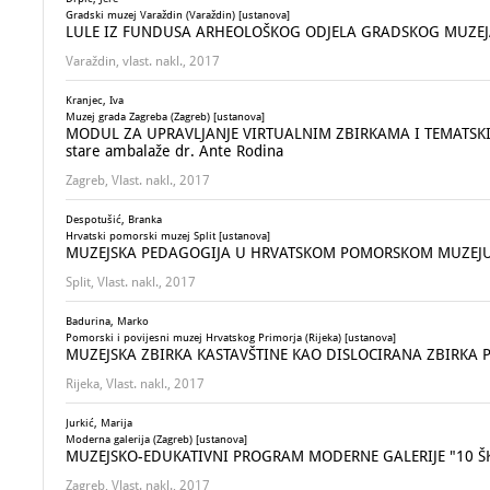
Gradski muzej Varaždin (Varaždin) [ustanova]
LULE IZ FUNDUSA ARHEOLOŠKOG ODJELA GRADSKOG MUZEJA
Varaždin, vlast. nakl., 2017
Kranjec, Iva
Muzej grada Zagreba (Zagreb) [ustanova]
MODUL ZA UPRAVLJANJE VIRTUALNIM ZBIRKAMA I TEMATSKIM
stare ambalaže dr. Ante Rodina
Zagreb, Vlast. nakl., 2017
Despotušić, Branka
Hrvatski pomorski muzej Split [ustanova]
MUZEJSKA PEDAGOGIJA U HRVATSKOM POMORSKOM MUZEJU
Split, Vlast. nakl., 2017
Badurina, Marko
Pomorski i povijesni muzej Hrvatskog Primorja (Rijeka) [ustanova]
MUZEJSKA ZBIRKA KASTAVŠTINE KAO DISLOCIRANA ZBIRKA 
Rijeka, Vlast. nakl., 2017
Jurkić, Marija
Moderna galerija (Zagreb) [ustanova]
MUZEJSKO-EDUKATIVNI PROGRAM MODERNE GALERIJE "10 ŠK
Zagreb, Vlast. nakl., 2017