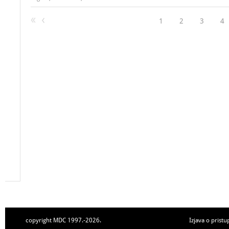
1
2
3
4
copyright MDC 1997.-2026.
Izjava o pristu