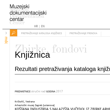
HR
|
EN
PRETRAŽIVANJE KATALOGA KNJIŽNICE
PRETRAŽIVANJE PRINOVA
mdc
Zbirke, fondovi
Knjižnica
Rezultati pretraživanja kataloga knji
stručni rad
2017
PREDMETNICE
GODINA
Krištofić, Vedrana
Arheološki muzej Zagreb [ustanova]
KOŠTANA INDUSTRIJA S NALAZIŠTA VUČEDOL IZ ZBIRKE A