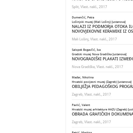
Split, Vlast. nakl., 2017
Dumenčić, Petra
Lošinjski muzej (Mali Lošinj) [ustanova]
NALAZI IZ PODMORJA OTOKA IL
NOVOVJEKOVNE KERAMIKE IZ O
Mali Lošinj, Vlast. nakl., 2017
Salopek Bogavčić, Iva
Gradski muzej Nova Gradiška [ustanova]
NOVOGRADIŠKI PLAKATI IZMEĐU
Nova Gradiška, Vlast. nakl., 2017
Mađar, Nikolina
Hrvatski povijesni muzej (Zagreb) [ustanova]
OBILJEŽJA PEDAGOŠKOG PROGRA
Zagreb, Vlast. nakl., 2017
Pavlić, Valent
Hrvatski muzej arhitekture HAZU (Zagreb) [us
OBRADA GRAFIČKIH DOKUMENAT
Zagreb, Vlast. nakl., 2017
Petrić, Martina