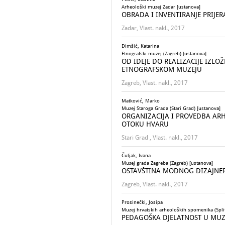
Arheološki muzej Zadar [ustanova]
OBRADA I INVENTIRANJE PRIJ
Zadar, Vlast. nakl., 2017
Dimšić, Katarina
Etnografski muzej (Zagreb) [ustanova]
OD IDEJE DO REALIZACIJE IZL
ETNOGRAFSKOM MUZEJU
Zagreb, Vlast. nakl., 2017
Matković, Marko
Muzej Staroga Grada (Stari Grad) [ustanova]
ORGANIZACIJA I PROVEDBA ARH
OTOKU HVARU
Stari Grad , Vlast. nakl., 2017
Čuljak, Ivana
Muzej grada Zagreba (Zagreb) [ustanova]
OSTAVŠTINA MODNOG DIZAJNE
Zagreb, Vlast. nakl., 2017
Prosinečki, Josipa
Muzej hrvatskih arheoloških spomenika (Split
PEDAGOŠKA DJELATNOST U MUZ