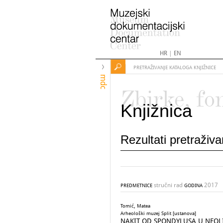
HR
|
EN
PRETRAŽIVANJE KATALOGA KNJIŽNICE
mdc
Zbirke, fo
Knjižnica
Rezultati pretraživ
stručni rad
2017
PREDMETNICE
GODINA
Tomić, Matea
Arheološki muzej Split [ustanova]
NAKIT OD SPONDYLUSA U NEOLITI