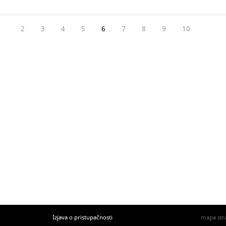
2
3
4
5
6
7
8
9
10
Izjava o pristupačnosti
mapa str