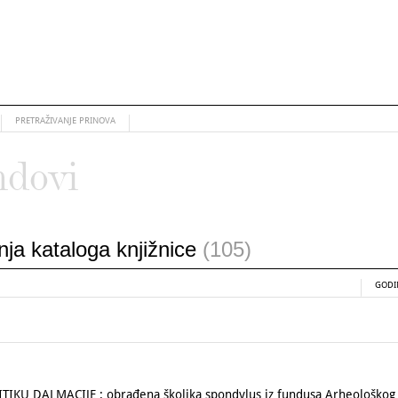
PRETRAŽIVANJE PRINOVA
ndovi
anja kataloga knjižnice
(105)
GODI
KU DALMACIJE : obrađena školjka spondylus iz fundusa Arheološkog 